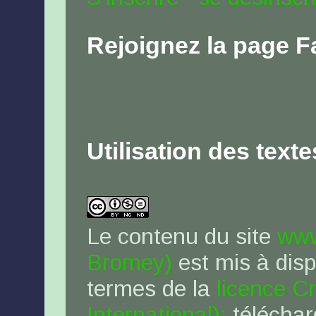
Rejoignez la page 
Utilisation des text
Le contenu du site
www
Bromey)
est mis à disp
termes de la
licence C
International):
téléchar