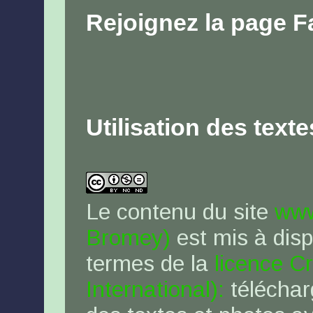
Rejoignez la page 
Utilisation des text
Le contenu du site
www
Bromey)
est mis à disp
termes de la
licence C
International):
téléchar