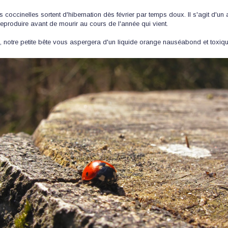
 coccinelles sortent d'hibernation dès février par temps doux. Il s'agit d'un
 reproduire avant de mourir au cours de l'année qui vient.
z, notre petite bête vous aspergera d'un liquide orange nauséabond et toxiqu