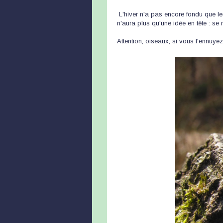
L'hiver n'a pas encore fondu que les
n'aura plus qu'une idée en tête : se
Attention, oiseaux, si vous l'ennuye