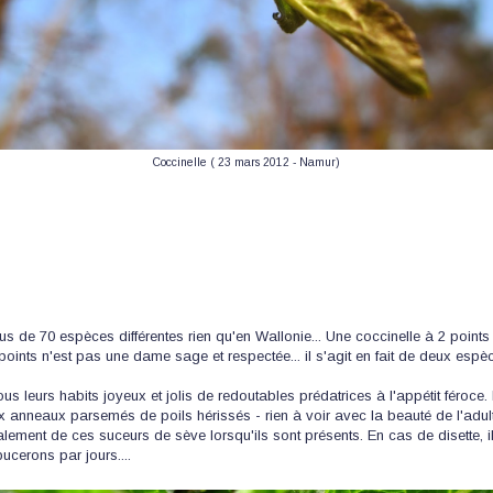
Coccinelle ( 23 mars 2012 - Namur)
lus de 70 espèces différentes rien qu'en Wallonie... Une coccinelle à 2 points
 points n'est pas une dame sage et respectée... il s'agit en fait de deux espèc
leurs habits joyeux et jolis de redoutables prédatrices à l'appétit féroce.
x anneaux parsemés de poils hérissés - rien à voir avec la beauté de l'adul
également de ces suceurs de sève lorsqu'ils sont présents. En cas de disette, il
pucerons par jours....