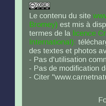
Le contenu du site
www
Bromey)
est mis à disp
termes de la
licence C
International):
téléchar
des textes et photos a
- Pas d'utilisation com
- Pas de modification 
- Citer "www.carnetna
Fo